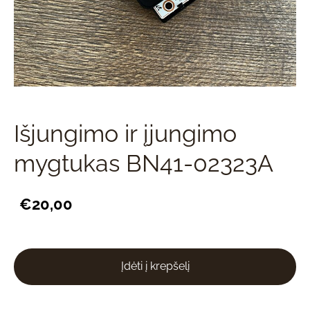
Išjungimo ir įjungimo
mygtukas BN41-02323A
€20,00
Įdėti į krepšelį