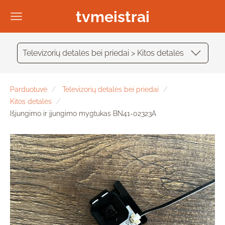
tvmeistrai
Televizorių detalės bei priedai > Kitos detalės
Parduotuvė
Televizorių detalės bei priedai
Kitos detalės
Išjungimo ir įjungimo mygtukas BN41-02323A