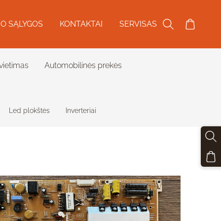
O SĄLYGOS
KONTAKTAI
SERVISAS
vietimas
Automobilinės prekės
Led plokštės
Inverteriai