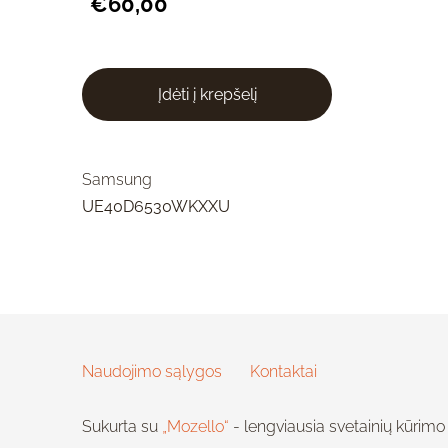
€60,00
Įdėti į krepšelį
Samsung
UE40D6530WKXXU
Naudojimo sąlygos
Kontaktai
Sukurta su
„Mozello“
- lengviausia svetainių kūrimo