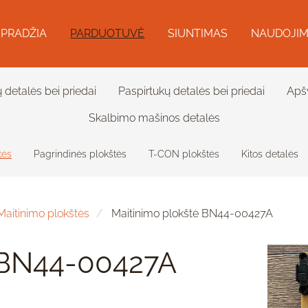
PRADŽIA
PARDUOTUVĖ
SIUNTIMAS
NAUDOJIM
ų detalės bei priedai
Paspirtukų detalės bei priedai
Apš
Skalbimo mašinos detalės
tės
Pagrindinės plokštės
T-CON plokštės
Kitos detalės
Maitinimo plokštės
Maitinimo plokštė BN44-00427A
 BN44-00427A