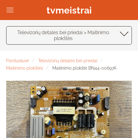
tvmeistrai
Televizorių detalės bei priedai > Maitinimo
plokštės
Parduotuvė
Televizorių detalės bei priedai
Maitinimo plokštės
Maitinimo plokštė BN44-00697A