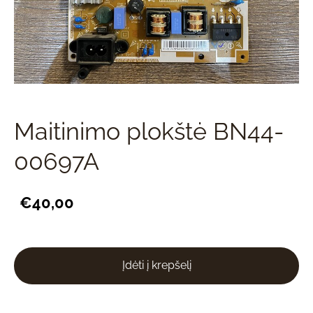
Maitinimo plokštė BN44-
00697A
€40,00
Įdėti į krepšelį