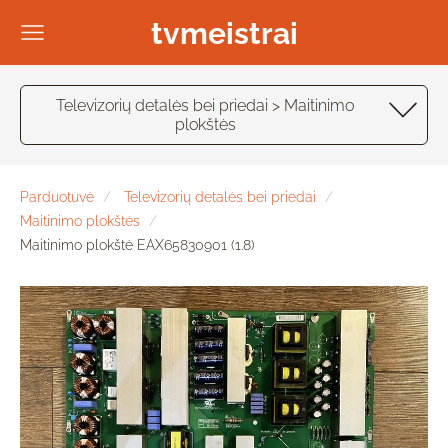
tvmeistrai
Televizorių detalės bei priedai > Maitinimo
plokštės
Parduotuvė
Televizorių detalės bei priedai
Maitinimo plokštės
Maitinimo plokštė EAX65830901 (1.8)