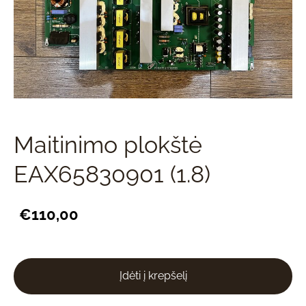
Maitinimo plokštė
EAX65830901 (1.8)
€110,00
Įdėti į krepšelį