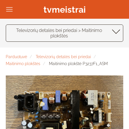
tvmeistrai
Televizorių detalės bei priedai > Maitinimo
plokštės
Parduotuvė
Televizorių detalės bei priedai
Maitinimo plokštės
Maitinimo plokštė P3237F1_ASM