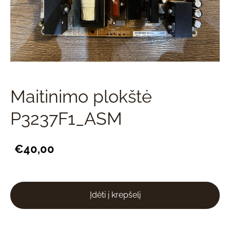
Maitinimo plokštė
P3237F1_ASM
€40,00
Įdėti į krepšelį