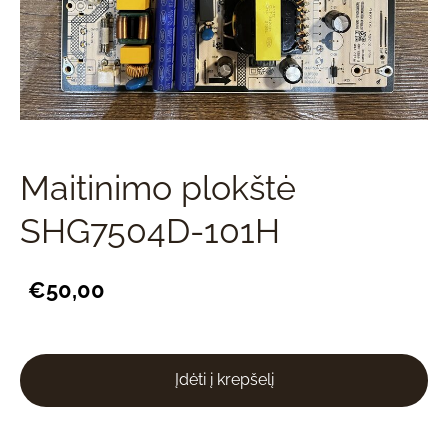
Maitinimo plokštė
SHG7504D-101H
€50,00
Įdėti į krepšelį