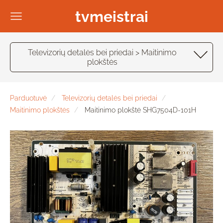
tvmeistrai
Televizorių detalės bei priedai > Maitinimo
plokštės
Parduotuvė
Televizorių detalės bei priedai
Maitinimo plokštės
Maitinimo plokštė SHG7504D-101H