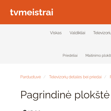
tvmeistrai
Viskas
Valdikliai
Televizori
Priedėliai
Maitinimo plokš
Parduotuvė
Televizorių detalės bei priedai
Pagrindinė plokšt