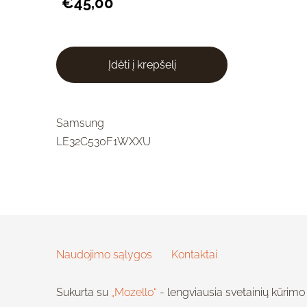
€45,00
Įdėti į krepšelį
Samsung
LE32C530F1WXXU
Naudojimo sąlygos
Kontaktai
Sukurta su
„Mozello“
- lengviausia svetainių kūrimo