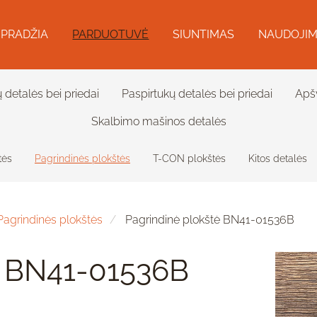
PRADŽIA
PARDUOTUVĖ
SIUNTIMAS
NAUDOJIM
ų detalės bei priedai
Paspirtukų detalės bei priedai
Apš
Skalbimo mašinos detalės
tės
Pagrindinės plokštės
T-CON plokštės
Kitos detalės
Pagrindinės plokštės
Pagrindinė plokštė BN41-01536B
ė BN41-01536B