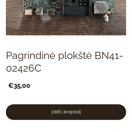
Pagrindinė plokštė BN41-
02426C
€35,00
Įdėti į krepšelį