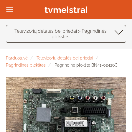
tvmeistrai
Televizorių detalės bei priedai > Pagrindinės
plokštės
Parduotuvė
Televizorių detalės bei priedai
Pagrindinės plokštės
Pagrindinė plokštė BN41-02426C