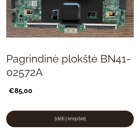
Pagrindinė plokštė BN41-
02572A
€85,00
Įdėti į krepšelį