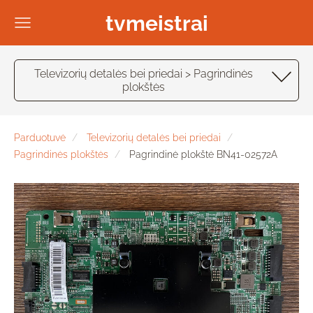
tvmeistrai
Televizorių detalės bei priedai > Pagrindinės
plokštės
Parduotuvė
Televizorių detalės bei priedai
Pagrindinės plokštės
Pagrindinė plokštė BN41-02572A