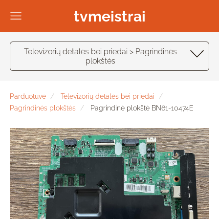
tvmeistrai
Televizorių detalės bei priedai > Pagrindinės
plokštės
Parduotuvė
Televizorių detalės bei priedai
Pagrindinės plokštės
Pagrindinė plokštė BN61-10474E