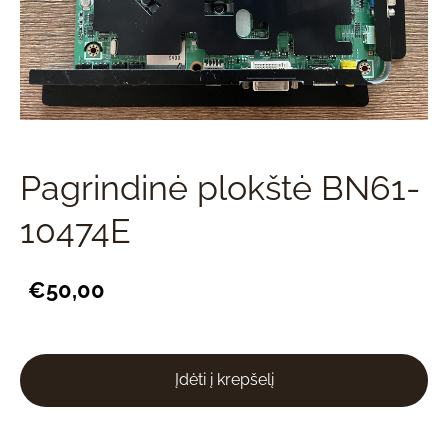
Pagrindinė plokštė BN61-
10474E
€50,00
Įdėti į krepšelį