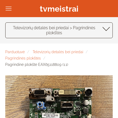
tvmeistrai
Televizorių detalės bei priedai > Pagrindinės
plokštės
Parduotuvė
Televizorių detalės bei priedai
Pagrindinės plokštės
Pagrindinė plokštė EAX65118809 (1.1)