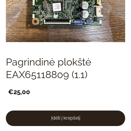
Pagrindinė plokštė
EAX65118809 (1.1)
€25,00
Įdėti į krepšelį