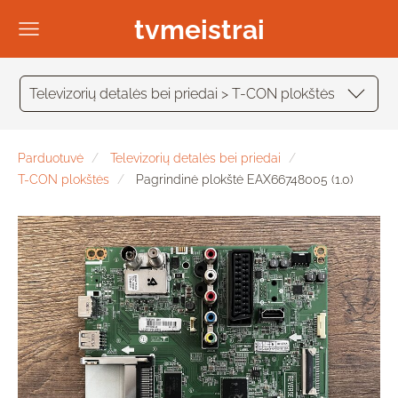
tvmeistrai
Televizorių detalės bei priedai > T-CON plokštės
Parduotuvė
Televizorių detalės bei priedai
T-CON plokštės
Pagrindinė plokštė EAX66748005 (1.0)