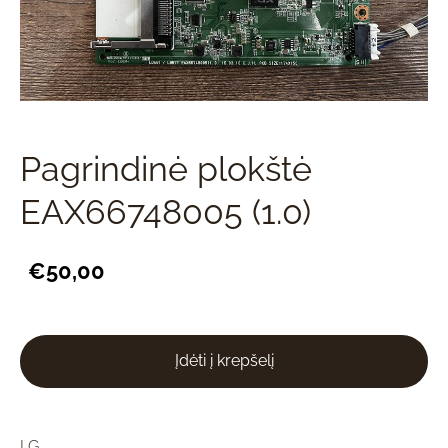
Pagrindinė plokštė
EAX66748005 (1.0)
€50,00
Įdėti į krepšelį
LG