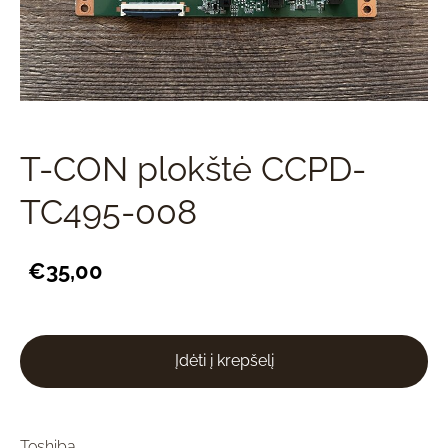
T-CON plokštė CCPD-
TC495-008
€35,00
Įdėti į krepšelį
Toshiba