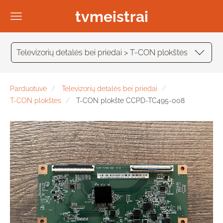
tvmeistrai
Televizorių detalės bei priedai > T-CON plokštės
Parduotuvė
Televizorių detalės bei priedai
T-CON plokštės
T-CON plokštė CCPD-TC495-008