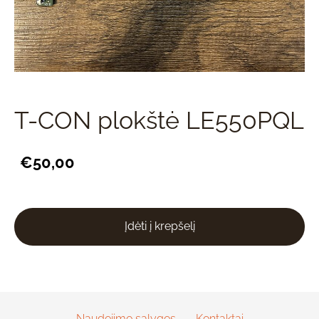
T-CON plokštė LE550PQL
€50,00
Įdėti į krepšelį
Naudojimo sąlygos
Kontaktai