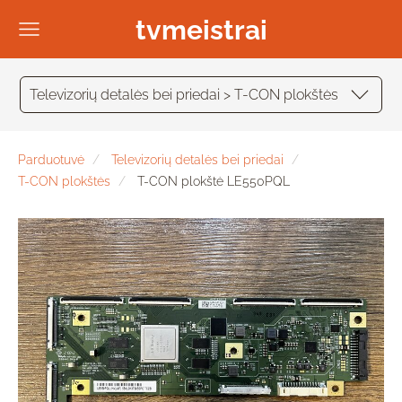
tvmeistrai
Televizorių detalės bei priedai > T-CON plokštės
Parduotuvė
Televizorių detalės bei priedai
T-CON plokštės
T-CON plokštė LE550PQL